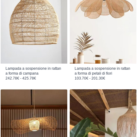
Lampada a sospensione in rattan
Lampada a sospensione in rattan
a forma di campana
a forma di petali di fiori
Fascia di prezzo: da 242.78€ a 425.78€
Fascia di prezzo: da 103.70€ a 201.30€
242.78
€
-
425.78
€
103.70
€
-
201.30
€