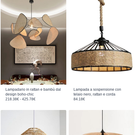
Lampadario in rattan e bambù dal
Lampada a sospensione con
design boho-chic
telaio nero, rattan e corda
Fascia di prezzo: da 218.38€ a 425.78€
218.38
€
-
425.78
€
84.18
€