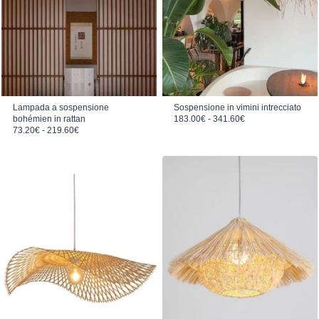
Lampada a sospensione
Sospensione in vimini intrecciato
Fascia di prezzo: da 183.00€ a 341.60€
bohémien in rattan
183.00
€
-
341.60
€
Fascia di prezzo: da 73.20€ a 219.60€
73.20
€
-
219.60
€