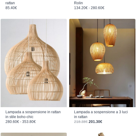
rattan
Rolin
Fascia di prezzo: da 134.20€ a 280.60€
85.40
€
134.20
€
-
280.60
€
Lampada a sospensione in rattan
Lampada a sospensione a 3 luci
in stile boho-chic
in rattan
Fascia di prezzo: da 280.60€ a 353.80€
Il prezzo originale era: 218.38€.
Il prezzo attuale è: 201.30€.
280.60
€
-
353.80
€
218.38
€
201.30
€