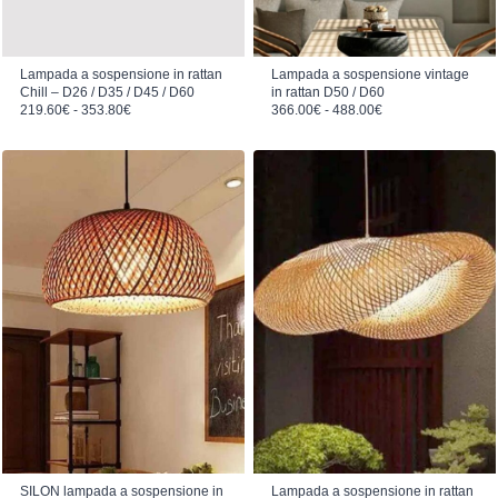
Lampada a sospensione in rattan
Lampada a sospensione vintage
Chill – D26 / D35 / D45 / D60
in rattan D50 / D60
Fascia di prezzo: da 219.60€ a 353.80€
Fascia di prezzo: da 366.00€ a 488.00€
219.60
€
-
353.80
€
366.00
€
-
488.00
€
SILON lampada a sospensione in
Lampada a sospensione in rattan