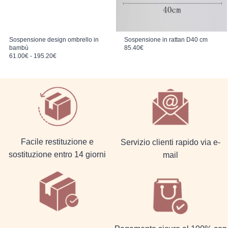
Sospensione design ombrello in
Sospensione in rattan D40 cm
bambù
85.40
€
Fascia di prezzo: da 61.00€ a 195.20€
61.00
€
-
195.20
€
Facile restituzione e
Servizio clienti rapido via e-
sostituzione entro 14 giorni
mail