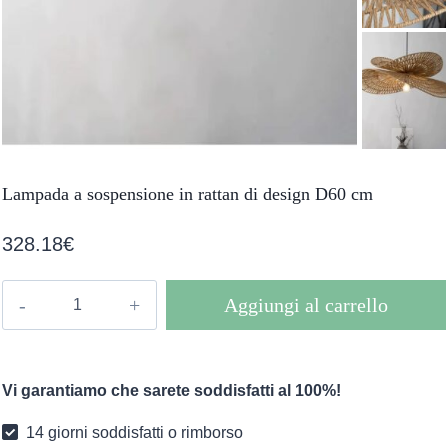
Lampada a sospensione in rattan di design D60 cm
328.18
€
Lampada
Aggiungi al carrello
a
sospensione
in
Vi garantiamo che sarete soddisfatti al 100%!
rattan
di
14 giorni soddisfatti o rimborso
design