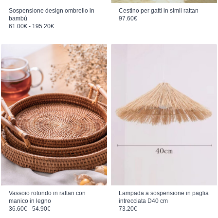
Sospensione design ombrello in
Cestino per gatti in simil rattan
bambù
97.60
€
Fascia di prezzo: da 61.00€ a 195.20€
61.00
€
-
195.20
€
Vassoio rotondo in rattan con
Lampada a sospensione in paglia
manico in legno
intrecciata D40 cm
Fascia di prezzo: da 36.60€ a 54.90€
36.60
€
-
54.90
€
73.20
€