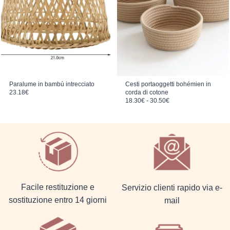
Paralume in bambù intrecciato
Cesti portaoggetti bohémien in
23.18
€
corda di cotone
Fascia di prezzo: da 18.30€ a 30.50€
18.30
€
-
30.50
€
Facile restituzione e
Servizio clienti rapido via e-
sostituzione entro 14 giorni
mail