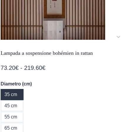
Lampada a sospensione bohémien in rattan
Fascia
73.20
€
-
219.60
€
di
Diametro (cm)
prezzo:
35 cm
da
73.20€
45 cm
a
55 cm
219.60€
65 cm