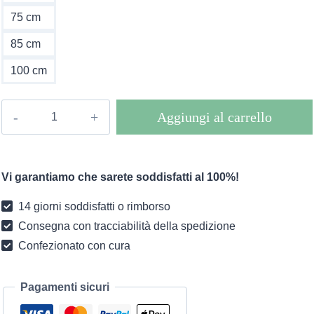
75 cm
85 cm
100 cm
Lampada
Aggiungi al carrello
a
sospensione
bohémien
Vi garantiamo che sarete soddisfatti al 100%!
in
rattan
14 giorni soddisfatti o rimborso
quantità
Consegna con tracciabilità della spedizione
Confezionato con cura
Pagamenti sicuri