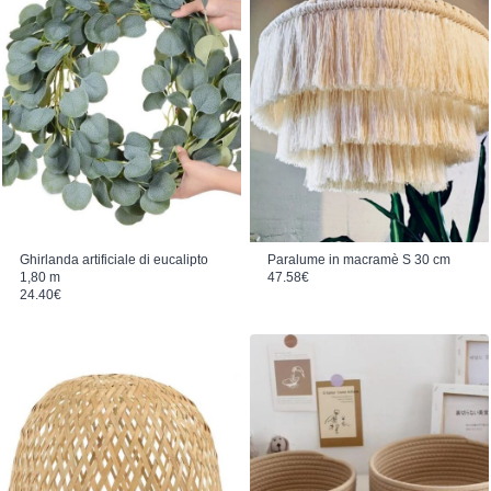
Ghirlanda artificiale di eucalipto
Paralume in macramè S 30 cm
1,80 m
47.58
€
24.40
€