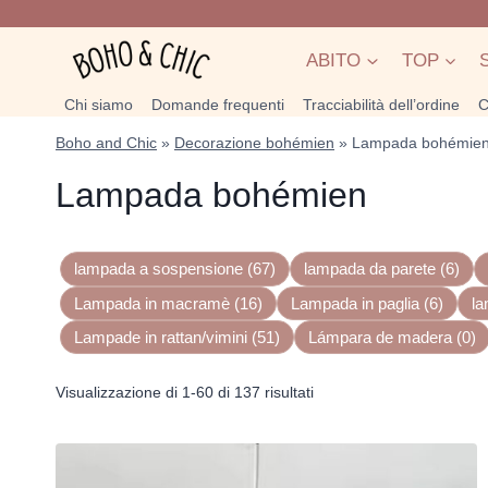
Salta
al
ABITO
TOP
contenuto
Chi siamo
Domande frequenti
Tracciabilità dell’ordine
C
Boho and Chic
»
Decorazione bohémien
»
Lampada bohémie
Lampada bohémien
lampada a sospensione (67)
lampada da parete (6)
Lampada in macramè (16)
Lampada in paglia (6)
la
Lampade in rattan/vimini (51)
Lámpara de madera (0)
Popolarità
Visualizzazione di 1-60 di 137 risultati