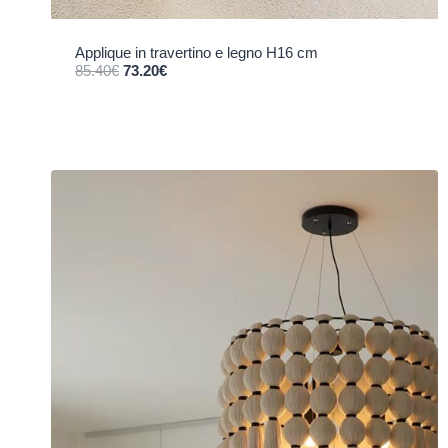
Applique in travertino e legno H16 cm
Il prezzo originale era: 85.40€.
Il prezzo attuale è: 73.20€.
85.40
€
73.20
€