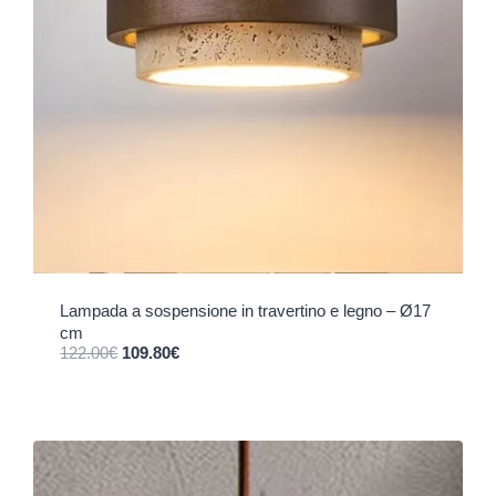
Lampada a sospensione in travertino e legno – Ø17
cm
Il prezzo originale era: 122.00€.
Il prezzo attuale è: 109.80€.
122.00
€
109.80
€