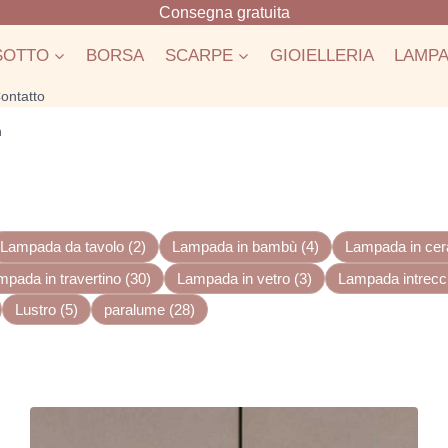
Consegna gratuita
SOTTO
BORSA
SCARPE
GIOIELLERIA
LAMP
ontatto
n
Lampada da tavolo (2)
Lampada in bambù (4)
Lampada in cer
mpada in travertino (30)
Lampada in vetro (3)
Lampada intrecci
Lustro (5)
paralume (28)