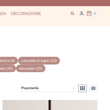
ADA
DECORAZIONE
0
amica (4)
Lampada in legno (13)
ata (42)
lampadari (25)