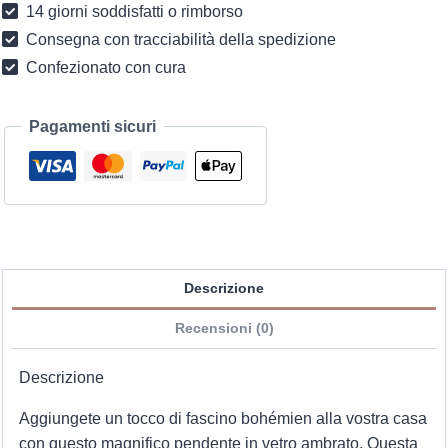
14 giorni soddisfatti o rimborso
in
Consegna con tracciabilità della spedizione
stile
Confezionato con cura
bohémien
chic
quantità
Pagamenti sicuri
Descrizione
Recensioni (0)
Descrizione
Aggiungete un tocco di fascino bohémien alla vostra casa
con questo magnifico pendente in vetro ambrato. Questa