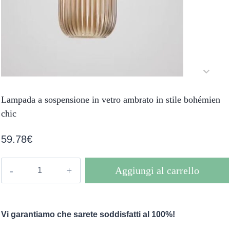
Lampada a sospensione in vetro ambrato in stile bohémien
chic
59.78
€
Lampada
Aggiungi al carrello
a
sospensione
in
Vi garantiamo che sarete soddisfatti al 100%!
vetro
ambrato