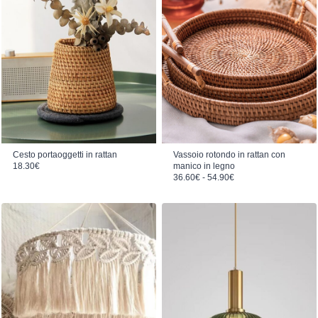
Cesto portaoggetti in rattan
Vassoio rotondo in rattan con
18.30
€
manico in legno
Fascia di prezzo: da 36.60€ a 54.90€
36.60
€
-
54.90
€