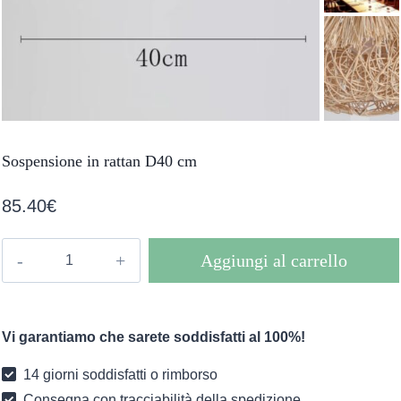
Sospensione in rattan D40 cm
85.40
€
Sospensione
Aggiungi al carrello
in
rattan
D40
Vi garantiamo che sarete soddisfatti al 100%!
cm
quantità
14 giorni soddisfatti o rimborso
Consegna con tracciabilità della spedizione