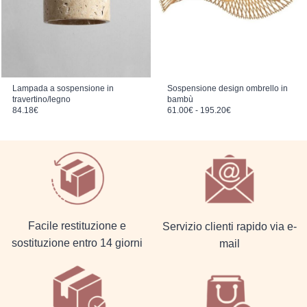
Lampada a sospensione in
Sospensione design ombrello in
travertino/legno
bambù
Fascia di prezzo: da 61.00€ a 195.20€
84.18
€
61.00
€
-
195.20
€
Facile restituzione e
Servizio clienti rapido via e-
sostituzione entro 14 giorni
mail