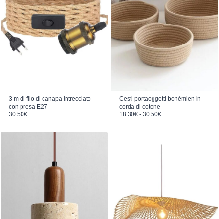
3 m di filo di canapa intrecciato
Cesti portaoggetti bohémien in
con presa E27
corda di cotone
Fascia di prezzo: da 18.30€ a 30.50€
30.50
€
18.30
€
-
30.50
€