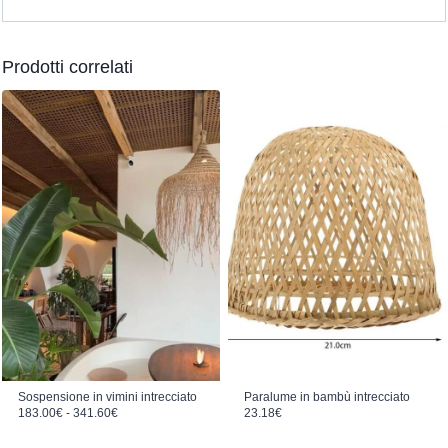
Prodotti correlati
Sospensione in vimini intrecciato
Paralume in bambù intrecciato
Fascia di prezzo: da 183.00€ a 341.60€
183.00
€
-
341.60
€
23.18
€