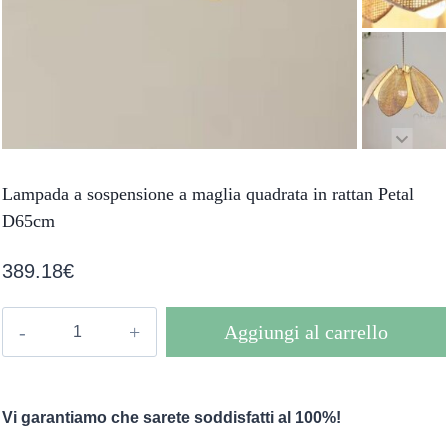
Lampada a sospensione a maglia quadrata in rattan Petal
D65cm
389.18
€
Lampada
Aggiungi al carrello
a
sospensione
a
Vi garantiamo che sarete soddisfatti al 100%!
maglia
quadrata