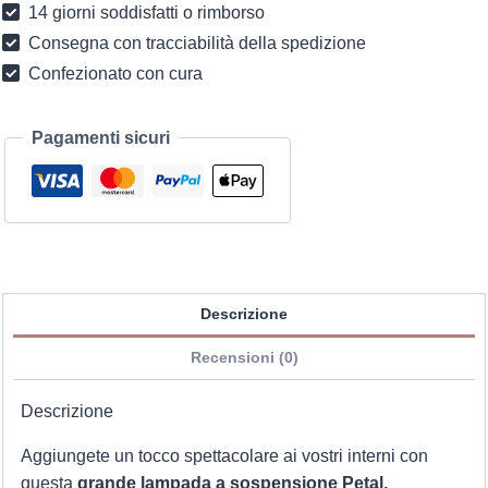
14 giorni soddisfatti o rimborso
in
Consegna con tracciabilità della spedizione
rattan
Confezionato con cura
Petal
D65cm
quantità
Pagamenti sicuri
Descrizione
Recensioni (0)
Descrizione
Aggiungete un tocco spettacolare ai vostri interni con
questa
grande lampada a sospensione Petal,