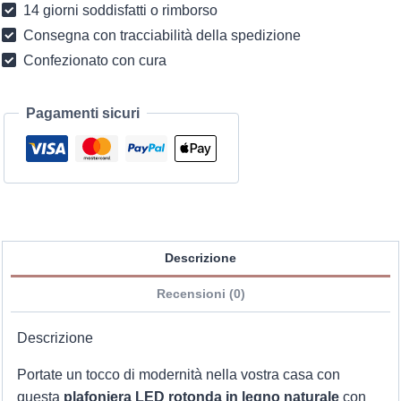
14 giorni soddisfatti o rimborso
(bianco
Consegna con tracciabilità della spedizione
freddo)
Confezionato con cura
molto
sottile
D30cm
Pagamenti sicuri
quantità
Descrizione
Recensioni (0)
Descrizione
Portate un tocco di modernità nella vostra casa con
questa
plafoniera LED rotonda in legno naturale
con