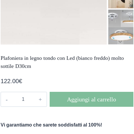
Plafoniera in legno tondo con Led (bianco freddo) molto
sottile D30cm
122.00
€
Plafoniera
Aggiungi al carrello
in
legno
tondo
Vi garantiamo che sarete soddisfatti al 100%!
con
Led