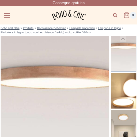
Consegna gratuita
Salta
al
0
contenuto
Boho and Chic
»
Produits
»
Decorazione bohémien
»
Lampada bohémien
»
Lampada in legno
»
Plafoniera in legno tondo con Led (bianco freddo) molto sottile D30cm