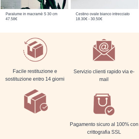
Paralume in macramè S 30 cm
Cestino ovale bianco intrecciato
Fascia di prezzo: da 18.30€ a 30.50€
47.58
€
18.30
€
-
30.50
€
Facile restituzione e
Servizio clienti rapido via e-
sostituzione entro 14 giorni
mail
Pagamento sicuro al 100% con
crittografia SSL