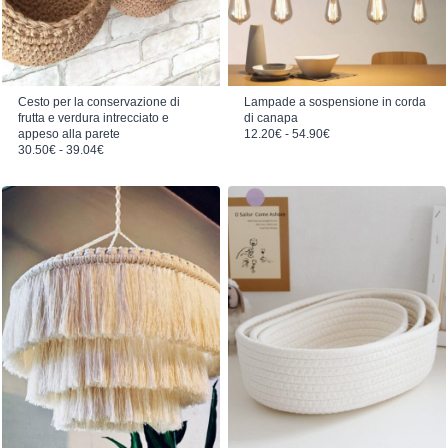
Cesto per la conservazione di
Lampade a sospensione in corda
frutta e verdura intrecciato e
di canapa
Fascia di prezzo: da 12.20€ a 54.90€
appeso alla parete
12.20
€
-
54.90
€
Fascia di prezzo: da 30.50€ a 39.04€
30.50
€
-
39.04
€