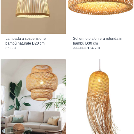
Lampada a sospensione in
Solferino plafoniera rotonda in
bambù naturale D20 cm
bambù D30 cm
Il prezzo originale era: 231.80€.
Il prezzo attuale è: 134.20€.
35.38
€
231.80
€
134.20
€