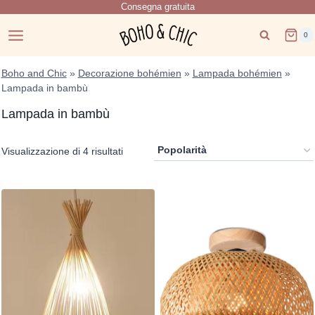
Consegna gratuita
Salta
al
0
contenuto
Boho and Chic
»
Decorazione bohémien
»
Lampada bohémien
»
Lampada in bambù
Lampada in bambù
Popolarità
Visualizzazione di 4 risultati