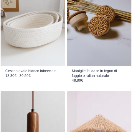
Cestino ovale bianco intrecciato
Maniglie fai da te in legno di
Fascia di prezzo: da 18.30€ a 30.50€
18.30
€
-
30.50
€
faggio e rattan naturale
48.80
€