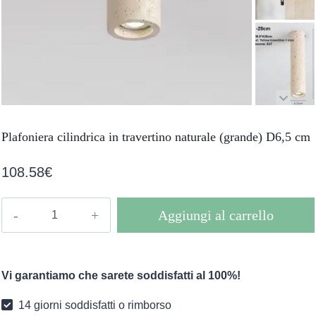
Plafoniera cilindrica in travertino naturale (grande) D6,5 cm
108.58
€
Plafoniera
Aggiungi al carrello
cilindrica
in
travertino
Vi garantiamo che sarete soddisfatti al 100%!
naturale
(grande)
14 giorni soddisfatti o rimborso
D6,5