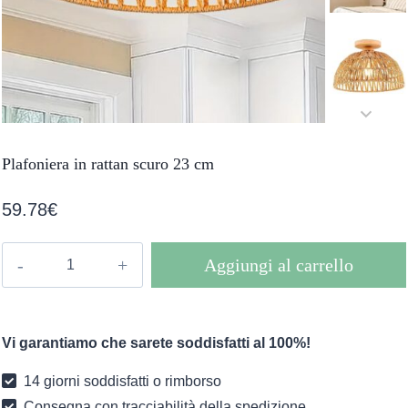
Plafoniera in rattan scuro 23 cm
59.78
€
Plafoniera
Aggiungi al carrello
in
rattan
scuro
Vi garantiamo che sarete soddisfatti al 100%!
23
cm
14 giorni soddisfatti o rimborso
quantità
Consegna con tracciabilità della spedizione