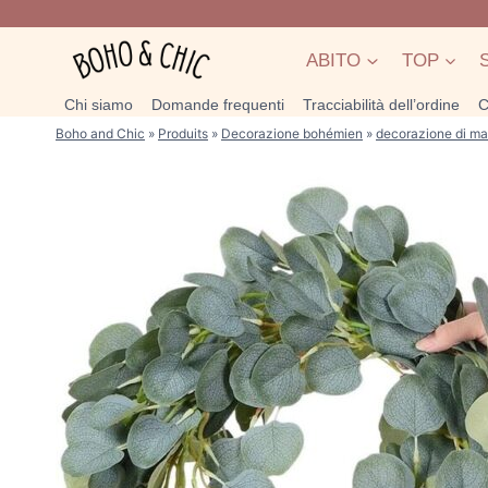
Salta
al
ABITO
TOP
contenuto
Chi siamo
Domande frequenti
Tracciabilità dell’ordine
C
Boho and Chic
»
Produits
»
Decorazione bohémien
»
decorazione di ma