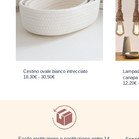
Cestino ovale bianco intrecciato
Lampade
Fascia di prezzo: da 18.30€ a 30.50€
18.30
€
-
30.50
€
canapa
12.20
€
Facile restituzione e sostituzione entro 14