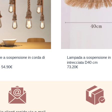
 a sospensione in corda di
Lampada a sospensione in 
intrecciata D40 cm
Fascia di prezzo: da 12.20€ a 54.90€
-
54.90
€
73.20
€