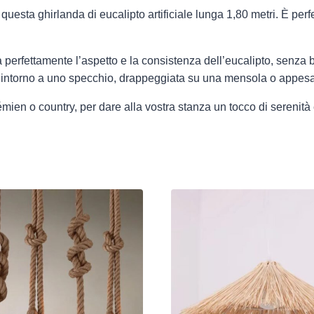
sta ghirlanda di eucalipto artificiale lunga 1,80 metri. È perfett
ita perfettamente l’aspetto e la consistenza dell’eucalipto, sen
a intorno a uno specchio, drappeggiata su una mensola o appesa 
mien o country, per dare alla vostra stanza un tocco di serenità