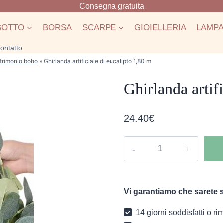
Consegna gratuita
SOTTO
BORSA
SCARPE
GIOIELLERIA
LAMP
ontatto
trimonio boho
»
Ghirlanda artificiale di eucalipto 1,80 m
Ghirlanda artif
24.40
€
Ghirlanda
artificiale
di
eucalipto
Vi garantiamo che sarete s
1,80
m
14 giorni soddisfatti o r
quantità