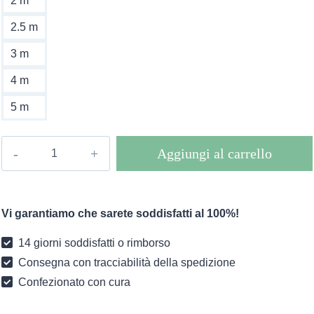
2 m
2.5 m
3 m
4 m
5 m
Lampade
Aggiungi al carrello
a
sospensione
in
Vi garantiamo che sarete soddisfatti al 100%!
corda
di
14 giorni soddisfatti o rimborso
canapa
Consegna con tracciabilità della spedizione
quantità
Confezionato con cura