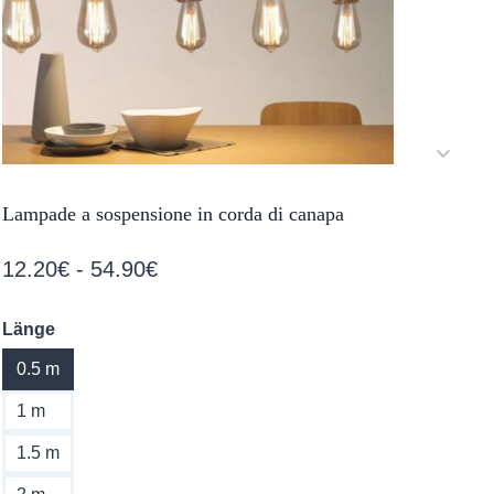
Lampade a sospensione in corda di canapa
Fascia
12.20
€
-
54.90
€
di
Länge
prezzo:
0.5 m
da
12.20€
1 m
a
1.5 m
54.90€