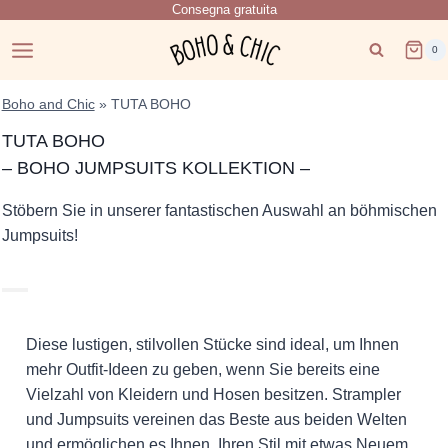
Consegna gratuita
Salta
al
0
contenuto
Boho and Chic
»
TUTA BOHO
TUTA BOHO
– BOHO JUMPSUITS KOLLEKTION –
Stöbern Sie in unserer fantastischen Auswahl an böhmischen
Jumpsuits!
Diese lustigen, stilvollen Stücke sind ideal, um Ihnen
mehr Outfit-Ideen zu geben, wenn Sie bereits eine
Vielzahl von Kleidern und Hosen besitzen. Strampler
und Jumpsuits vereinen das Beste aus beiden Welten
und ermöglichen es Ihnen, Ihren Stil mit etwas Neuem