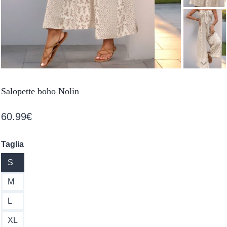
Salopette boho Nolin
60.99
€
Taglia
S
M
L
XL