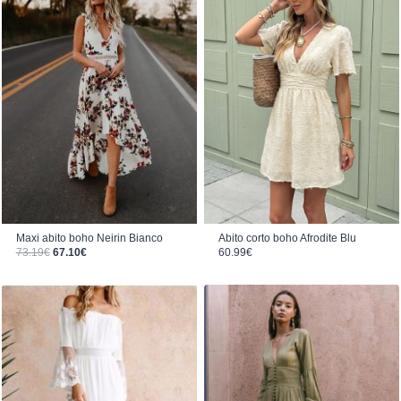
Maxi abito boho Neirin Bianco
Abito corto boho Afrodite Blu
Il prezzo originale era: 73.19€.
Il prezzo attuale è: 67.10€.
73.19
€
67.10
€
60.99
€