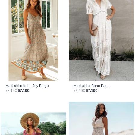
Maxi abito Boho Paris
Maxi abito boho Joy Beige
Il prezzo originale era: 73.19€.
Il prezzo attuale è: 67.10€.
Il prezzo originale era: 73.19€.
Il prezzo attuale è: 67.10€.
73.19
€
67.10
€
73.19
€
67.10
€