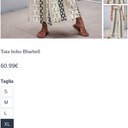
Tuta boho Bluebell
60.99
€
Taglia
S
M
L
XL