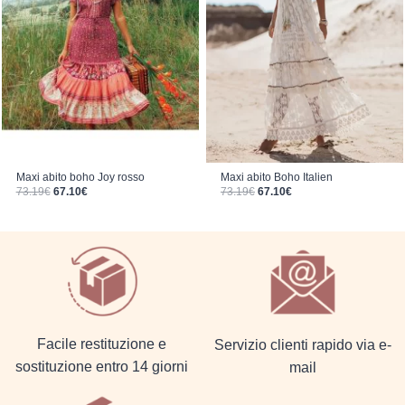
Maxi abito boho Joy rosso
Maxi abito Boho Italien
Il prezzo originale era: 73.19€.
Il prezzo attuale è: 67.10€.
Il prezzo originale era: 73.19€.
Il prezzo attuale è: 67.10€.
73.19
€
67.10
€
73.19
€
67.10
€
Facile restituzione e
Servizio clienti rapido via e-
sostituzione entro 14 giorni
mail