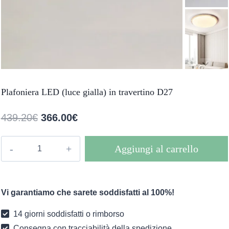
Plafoniera LED (luce gialla) in travertino D27
Il
Il
439.20
€
366.00
€
prezzo
prezzo
Plafoniera
Aggiungi al carrello
originale
attuale
LED
era:
è:
(luce
gialla)
439.20€.
366.00€.
Vi garantiamo che sarete soddisfatti al 100%!
in
travertino
14 giorni soddisfatti o rimborso
D27
Consegna con tracciabilità della spedizione