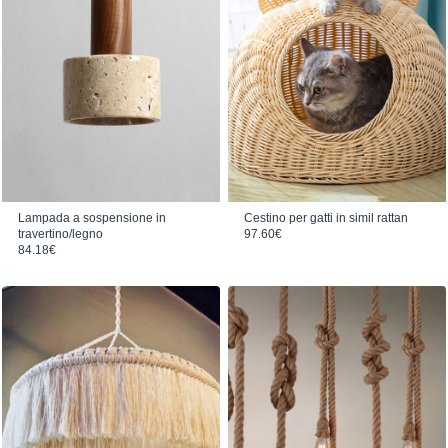
Lampada a sospensione in
Cestino per gatti in simil rattan
travertino/legno
97.60
€
84.18
€