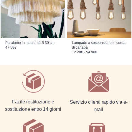
Paralume in macramè S 30 cm
Lampade a sospensione in corda
47.58
€
di canapa
Fascia di prezzo: da 12.20€ a 54.90€
12.20
€
-
54.90
€
Facile restituzione e
Servizio clienti rapido via e-
sostituzione entro 14 giorni
mail