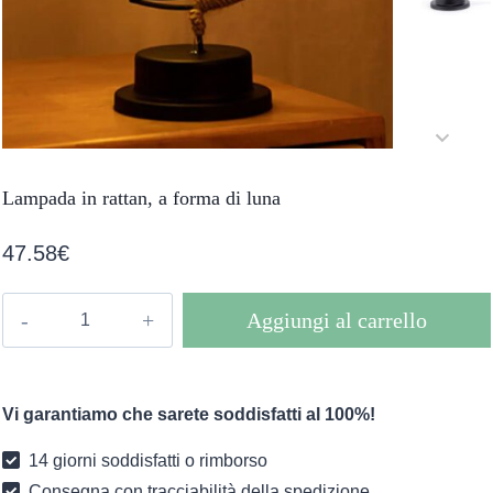
Lampada in rattan, a forma di luna
47.58
€
Lampada
Aggiungi al carrello
in
rattan,
a
Vi garantiamo che sarete soddisfatti al 100%!
forma
di
14 giorni soddisfatti o rimborso
luna
Consegna con tracciabilità della spedizione