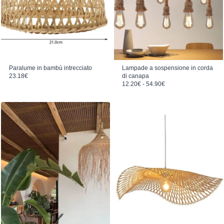
Paralume in bambù intrecciato
Lampade a sospensione in corda
23.18
€
di canapa
Fascia di prezzo: da 12.20€ a 54.90€
12.20
€
-
54.90
€