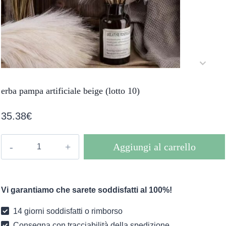
erba pampa artificiale beige (lotto 10)
35.38
€
erba
Aggiungi al carrello
pampa
artificiale
beige
Vi garantiamo che sarete soddisfatti al 100%!
(lotto
10)
14 giorni soddisfatti o rimborso
quantità
Consegna con tracciabilità della spedizione