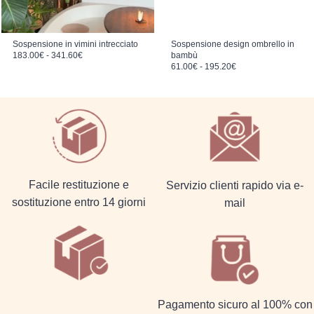
Sospensione in vimini intrecciato
Sospensione design ombrello in
Fascia di prezzo: da 183.00€ a 341.60€
183.00
€
-
341.60
€
bambù
Fascia di prezzo: da 61.00€ a 195.20€
61.00
€
-
195.20
€
Facile restituzione e
Servizio clienti rapido via e-
sostituzione entro 14 giorni
mail
Pagamento sicuro al 100% con