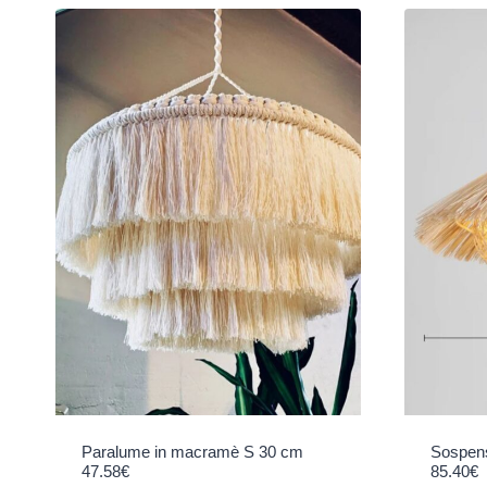
Paralume in macramè S 30 cm
Sospens
47.58
€
85.40
€