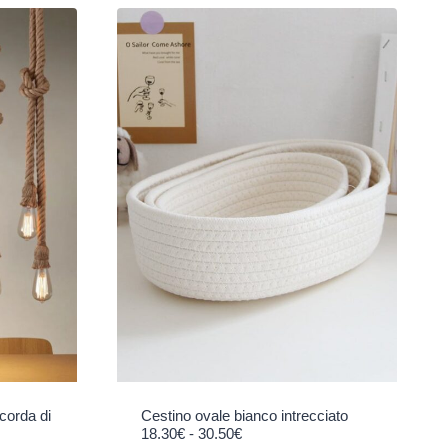
corda di
Cestino ovale bianco intrecciato
Fascia di prezzo: da 18.30€ a 30.50€
18.30
€
-
30.50
€