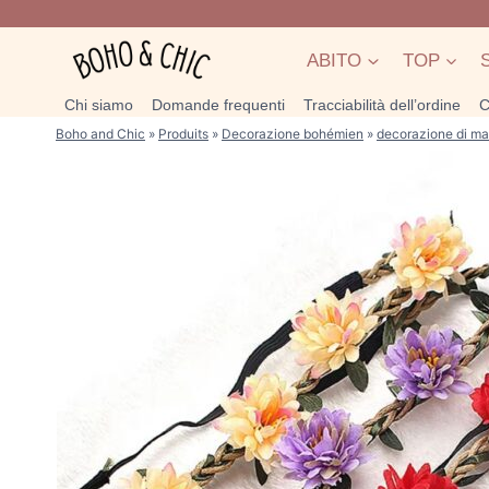
Salta
al
ABITO
TOP
contenuto
Chi siamo
Domande frequenti
Tracciabilità dell’ordine
C
Boho and Chic
»
Produits
»
Decorazione bohémien
»
decorazione di ma