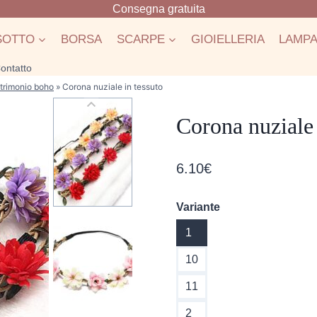
Consegna gratuita
SOTTO
BORSA
SCARPE
GIOIELLERIA
LAMP
ontatto
trimonio boho
»
Corona nuziale in tessuto
Corona nuziale 
6.10
€
Variante
1
10
11
2