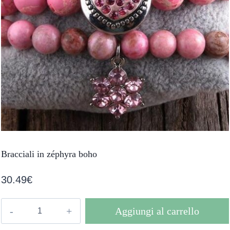
Bracciali in zéphyra boho
30.49
€
Bracciali
Aggiungi al carrello
in