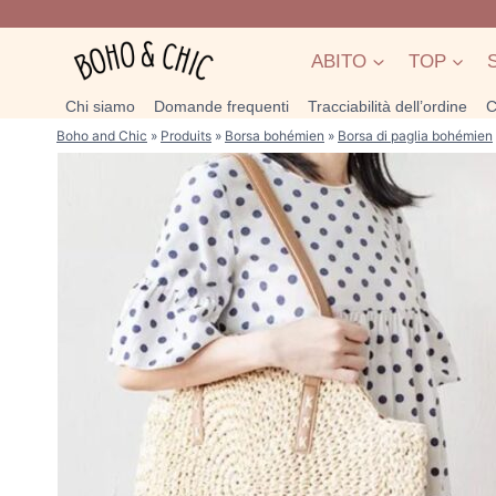
Salta
al
ABITO
TOP
contenuto
Chi siamo
Domande frequenti
Tracciabilità dell’ordine
C
Boho and Chic
»
Produits
»
Borsa bohémien
»
Borsa di paglia bohémien