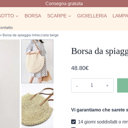
Consegna gratuita
SOTTO
BORSA
SCARPE
GIOIELLERIA
LAMP
ontatto
»
Borsa da spiaggia intrecciata beige
Borsa da spiagg
48.80
€
Borsa
da
spiaggia
intrecciata
Vi garantiamo che sarete s
beige
quantità
14 giorni soddisfatti o r