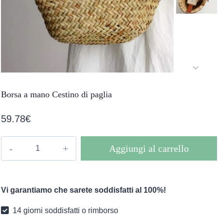
Borsa a mano Cestino di paglia
59.78
€
Borsa
Aggiungi al carrello
a
mano
Cestino
Vi garantiamo che sarete soddisfatti al 100%!
di
paglia
14 giorni soddisfatti o rimborso
quantità