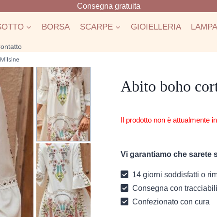
Consegna gratuita
SOTTO
BORSA
SCARPE
GIOIELLERIA
LAMP
ontatto
 Milsine
Abito boho cor
Il prodotto non è attualmente i
Vi garantiamo che sarete s
14 giorni soddisfatti o r
Consegna con tracciabili
Confezionato con cura