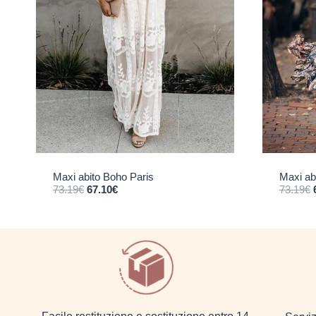
Maxi abito Boho Paris
Maxi ab
Il prezzo originale era: 73.19€.
Il prezzo attuale è: 67.10€.
Il 
73.19
€
67.10
€
73.19
€