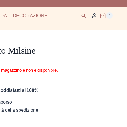
ADA
DECORAZIONE
0
to Milsine
n magazzino e non è disponibile.
oddisfatti al 100%!
imborso
tà della spedizione