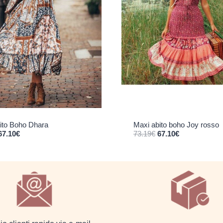
Maxi abito boho Joy rosso
ito Boho Dhara
Il prezzo originale era: 73.19€.
Il prezzo attuale è: 67.10€.
prezzo originale era: 73.19€.
Il prezzo attuale è: 67.10€.
73.19
€
67.10
€
67.10
€