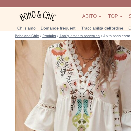
Salta
al
ABITO
TOP
contenuto
Chi siamo
Domande frequenti
Tracciabilità dell’ordine
C
Boho and Chic
»
Produits
»
Abbigliamento bohémien
»
Abito boho corto