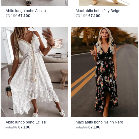
Abito lungo boho Aesira
Maxi abito boho Joy Beige
Il prezzo originale era: 73.19€.
Il prezzo attuale è: 67.10€.
Il prezzo originale era: 73.19€.
Il prezzo attuale è: 67.10€.
73.19
€
67.10
€
73.19
€
67.10
€
Abito lungo boho Eclissi
Maxi abito boho Neirin Nero
Il prezzo originale era: 73.19€.
Il prezzo attuale è: 67.10€.
Il prezzo originale era: 73.19€.
Il prezzo attuale è: 67.10€.
73.19
€
67.10
€
73.19
€
67.10
€