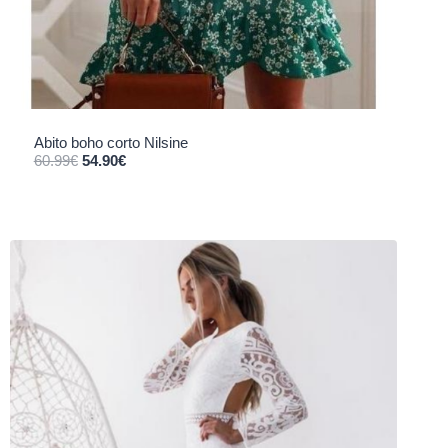
Abito boho corto Nilsine
Il prezzo originale era: 60.99€.
Il prezzo attuale è: 54.90€.
60.99
€
54.90
€