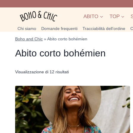
Salta
al
ABITO
TOP
contenuto
Chi siamo
Domande frequenti
Tracciabilità dell’ordine
C
Boho and Chic
»
Abito corto bohémien
Abito corto bohémien
Popolarità
Visualizzazione di 12 risultati