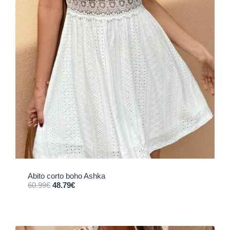
Abito corto boho Ashka
Il prezzo originale era: 60.99€.
Il prezzo attuale è: 48.79€.
60.99
€
48.79
€