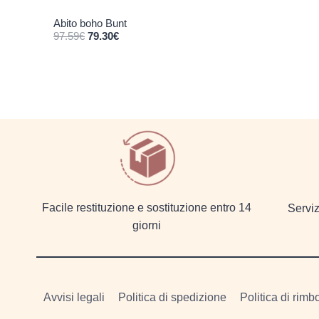
Abito boho Bunt
Il prezzo originale era: 97.59€.
Il prezzo attuale è: 79.30€.
97.59
€
79.30
€
Facile restituzione e sostituzione entro 14
Serviz
giorni
Avvisi legali
Politica di spedizione
Politica di rimb