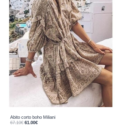
Abito corto boho Miliani
Il prezzo originale era: 67.10€.
Il prezzo attuale è: 61.00€.
67.10
€
61.00
€