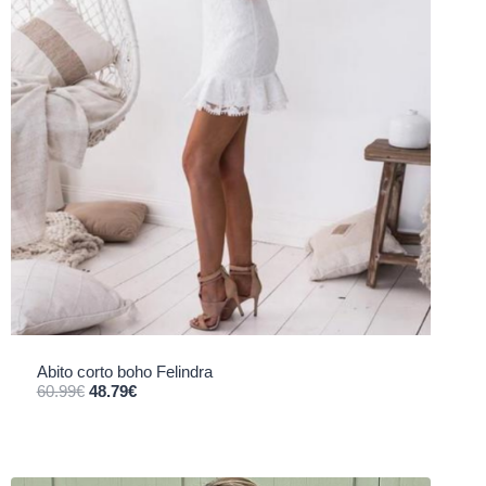
Abito corto boho Felindra
Il prezzo originale era: 60.99€.
Il prezzo attuale è: 48.79€.
60.99
€
48.79
€