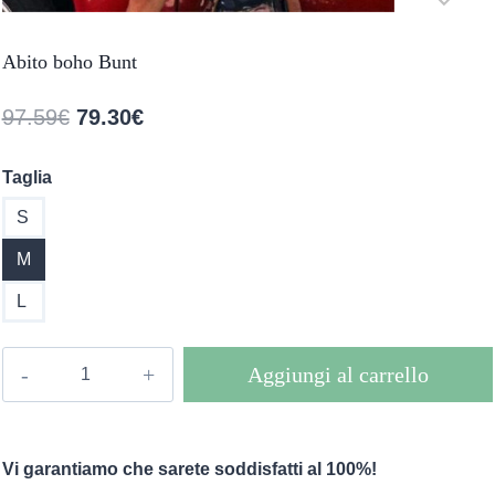
Abito boho Bunt
Il
Il
97.59
€
79.30
€
prezzo
prezzo
Taglia
originale
attuale
S
era:
è:
97.59€.
79.30€.
M
L
Abito
Aggiungi al carrello
boho
Bunt
quantità
Vi garantiamo che sarete soddisfatti al 100%!