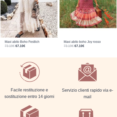
Maxi abito boho Joy rosso
Maxi abito Boho Festlich
Il prezzo originale era: 73.19€.
Il prezzo attuale è: 67.10€.
Il prezzo originale era: 73.19€.
Il prezzo attuale è: 67.10€.
73.19
€
67.10
€
73.19
€
67.10
€
Facile restituzione e
Servizio clienti rapido via e-
sostituzione entro 14 giorni
mail