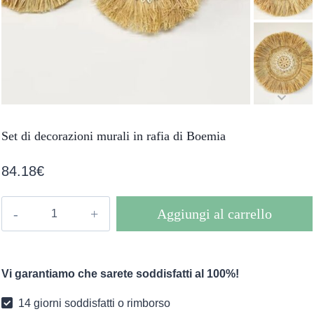
Set di decorazioni murali in rafia di Boemia
84.18
€
Set
Aggiungi al carrello
di
decorazioni
murali
Vi garantiamo che sarete soddisfatti al 100%!
in
rafia
14 giorni soddisfatti o rimborso
di