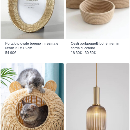
Portafoto ovale boemo in resina e
Cesti portaoggetti bohémien in
rattan 21 x 16 cm
corda di cotone
Fascia di prezzo: da 18.30€ a 30.50€
54.90
€
18.30
€
-
30.50
€