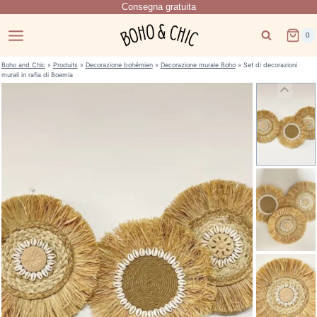
Consegna gratuita
Salta
al
0
contenuto
Boho and Chic
»
Produits
»
Decorazione bohémien
»
Decorazione murale Boho
»
Set di decorazioni
murali in rafia di Boemia