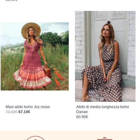
Maxi abito boho Joy rosso
Abito di media lunghezza boho
Il prezzo originale era: 73.19€.
Il prezzo attuale è: 67.10€.
73.19
€
67.10
€
Danae
60.99
€