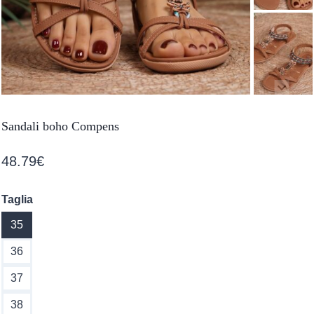
Sandali boho Compens
48.79
€
Taglia
35
36
37
38