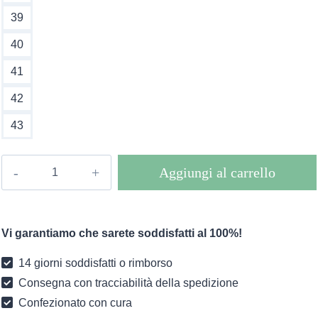
39
40
41
42
43
Sandali
Aggiungi al carrello
boho
Compens
quantità
Vi garantiamo che sarete soddisfatti al 100%!
14 giorni soddisfatti o rimborso
Consegna con tracciabilità della spedizione
Confezionato con cura