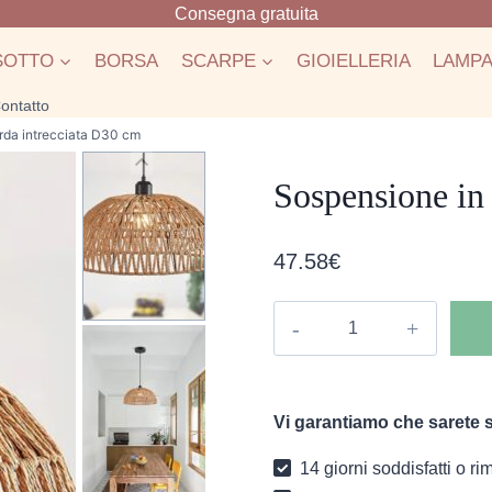
Consegna gratuita
SOTTO
BORSA
SCARPE
GIOIELLERIA
LAMP
ontatto
rda intrecciata D30 cm
Sospensione in
47.58
€
Sospensione
in
corda
intrecciata
Vi garantiamo che sarete s
D30
cm
14 giorni soddisfatti o r
quantità