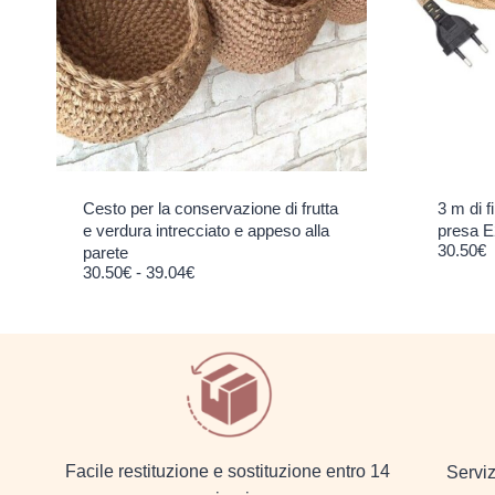
Cesto per la conservazione di frutta
3 m di f
e verdura intrecciato e appeso alla
presa E
30.50
€
parete
Fascia di prezzo: da 30.50€ a 39.04€
30.50
€
-
39.04
€
Facile restituzione e sostituzione entro 14
Serviz