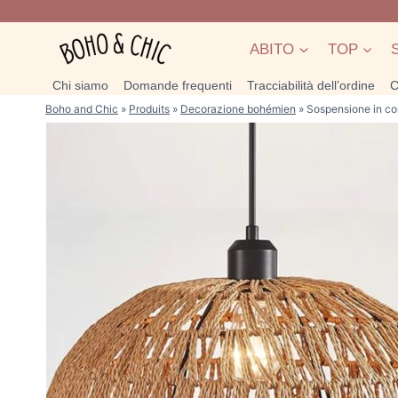
Salta
al
ABITO
TOP
contenuto
Chi siamo
Domande frequenti
Tracciabilità dell’ordine
C
Boho and Chic
»
Produits
»
Decorazione bohémien
»
Sospensione in co