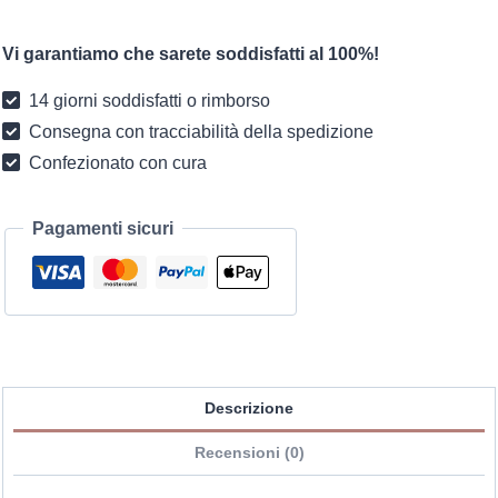
macramè
bianco
Vi garantiamo che sarete soddisfatti al 100%!
per
decorazione
14 giorni soddisfatti o rimborso
murale
Consegna con tracciabilità della spedizione
quantità
Confezionato con cura
Pagamenti sicuri
Descrizione
Recensioni (0)