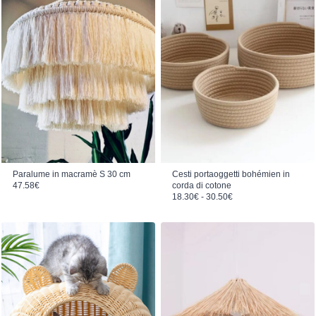
Paralume in macramè S 30 cm
Cesti portaoggetti bohémien in
47.58
€
corda di cotone
Fascia di prezzo: da 18.30€ a 30.50€
18.30
€
-
30.50
€