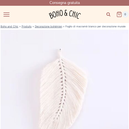
Consegna gratuita
Salta
al
0
contenuto
Boho and Chic
»
Produits
»
Decorazione bohémien
»
Foglio di macramè bianco per decorazione murale