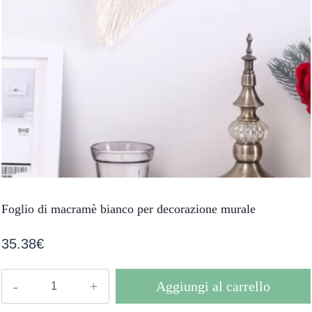
Foglio di macramè bianco per decorazione murale
35.38
€
Foglio
Aggiungi al carrello
di