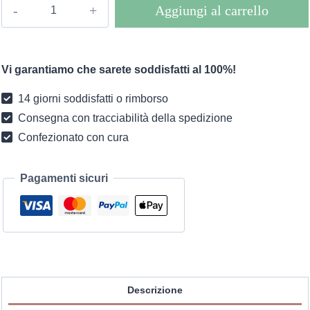
Cesto
Aggiungi al carrello
portaoggetti
rotondo
in
Vi garantiamo che sarete soddisfatti al 100%!
rattan
quantità
14 giorni soddisfatti o rimborso
Consegna con tracciabilità della spedizione
Confezionato con cura
Pagamenti sicuri
Descrizione