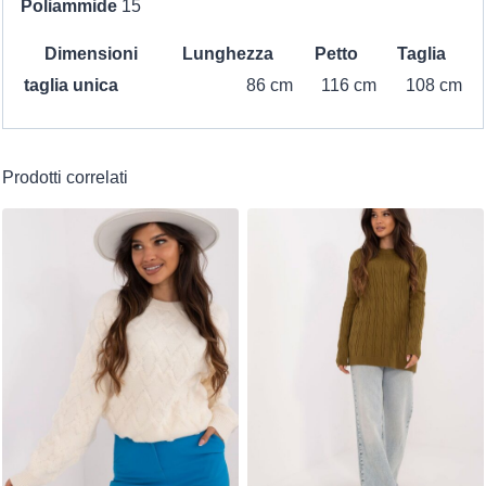
Poliammide
15
Dimensioni
Lunghezza
Petto
Taglia
taglia unica
86 cm
116 cm
108 cm
Prodotti correlati