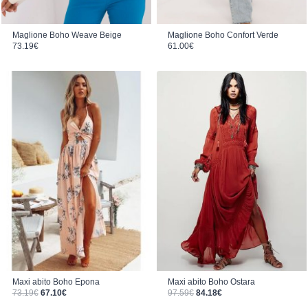
Maglione Boho Weave Beige
Maglione Boho Confort Verde
73.19
€
61.00
€
Maxi abito Boho Epona
Maxi abito Boho Ostara
Il prezzo originale era: 73.19€.
Il prezzo attuale è: 67.10€.
Il prezzo originale era: 97.59€.
Il prezzo attuale è: 84.18€.
73.19
€
67.10
€
97.59
€
84.18
€