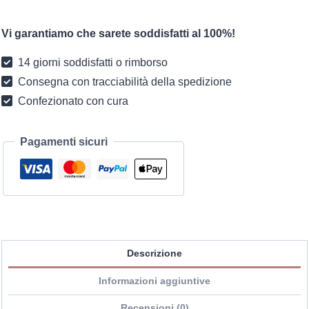
Boho
Premium
Vi garantiamo che sarete soddisfatti al 100%!
Giallo
quantità
14 giorni soddisfatti o rimborso
Consegna con tracciabilità della spedizione
Confezionato con cura
Pagamenti sicuri
Descrizione
Informazioni aggiuntive
Recensioni (0)