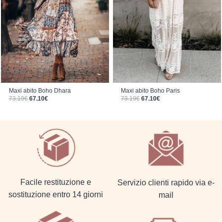
Maxi abito Boho Paris
Maxi abito Boho Dhara
Il prezzo originale era: 73.19€.
Il prezzo attuale è: 67.10€.
Il prezzo originale era: 73.19€.
Il prezzo attuale è: 67.10€.
73.19
€
67.10
€
73.19
€
67.10
€
Facile restituzione e
Servizio clienti rapido via e-
sostituzione entro 14 giorni
mail