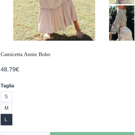
Camicetta Annie Boho
48.79
€
Taglia
S
M
L