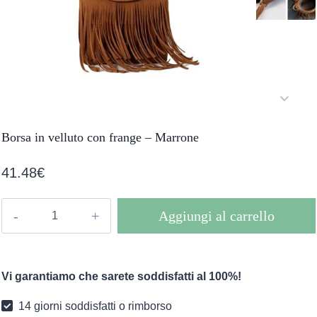
Borsa in velluto con frange – Marrone
41.48
€
Borsa
Aggiungi al carrello
in
velluto
con
Vi garantiamo che sarete soddisfatti al 100%!
frange
-
14 giorni soddisfatti o rimborso
Marrone