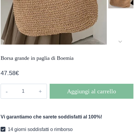
Borsa grande in paglia di Boemia
47.58
€
Borsa
Aggiungi al carrello
grande
in
paglia
Vi garantiamo che sarete soddisfatti al 100%!
di
Boemia
14 giorni soddisfatti o rimborso
quantità