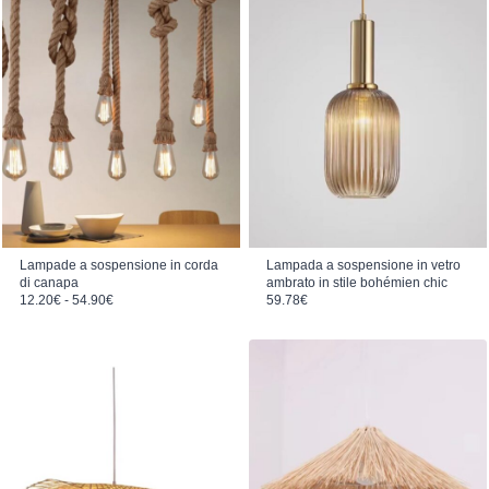
Lampade a sospensione in corda
Lampada a sospensione in vetro
di canapa
ambrato in stile bohémien chic
Fascia di prezzo: da 12.20€ a 54.90€
12.20
€
-
54.90
€
59.78
€