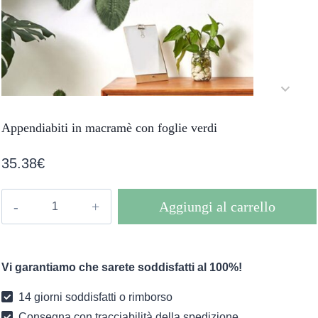
Appendiabiti in macramè con foglie verdi
35.38
€
Appendiabiti
Aggiungi al carrello
in
macramè
con
Vi garantiamo che sarete soddisfatti al 100%!
foglie
verdi
14 giorni soddisfatti o rimborso
quantità
Consegna con tracciabilità della spedizione