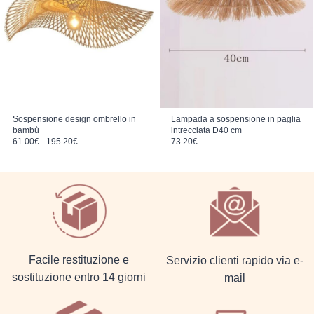
Sospensione design ombrello in
Lampada a sospensione in paglia
bambù
intrecciata D40 cm
Fascia di prezzo: da 61.00€ a 195.20€
61.00
€
-
195.20
€
73.20
€
Facile restituzione e
Servizio clienti rapido via e-
sostituzione entro 14 giorni
mail