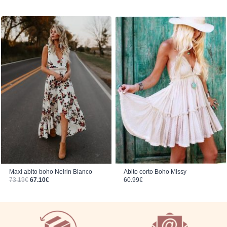
Maxi abito boho Neirin Bianco
Abito corto Boho Missy
Il prezzo originale era: 73.19€.
Il prezzo attuale è: 67.10€.
73.19
€
67.10
€
60.99
€