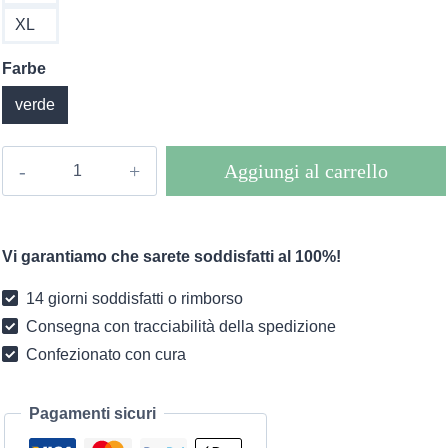
XL
Farbe
verde
Abito
Aggiungi al carrello
di
media
lunghezza
Vi garantiamo che sarete soddisfatti al 100%!
boho
Ranya
14 giorni soddisfatti o rimborso
quantità
Consegna con tracciabilità della spedizione
Confezionato con cura
Pagamenti sicuri