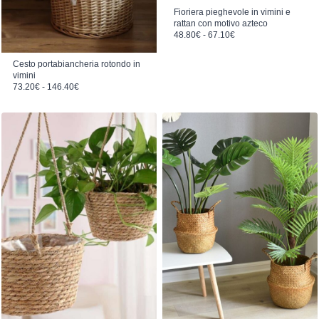
Fioriera pieghevole in vimini e
rattan con motivo azteco
Fascia di prezzo: da 48.80€ a 67.10€
48.80
€
-
67.10
€
Cesto portabiancheria rotondo in
vimini
Fascia di prezzo: da 73.20€ a 146.40€
73.20
€
-
146.40
€