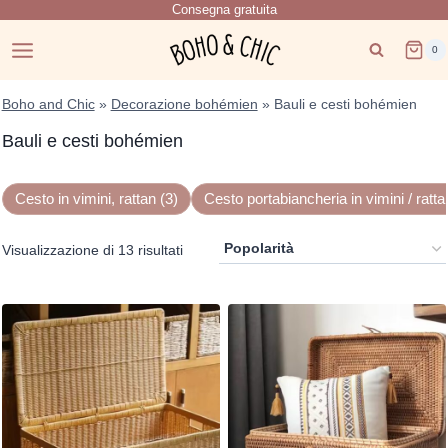
Consegna gratuita
Salta
al
0
contenuto
Boho and Chic
»
Decorazione bohémien
»
Bauli e cesti bohémien
Bauli e cesti bohémien
Cesto in vimini, rattan (3)
Cesto portabiancheria in vimini / ratta
Popolarità
Visualizzazione di 13 risultati