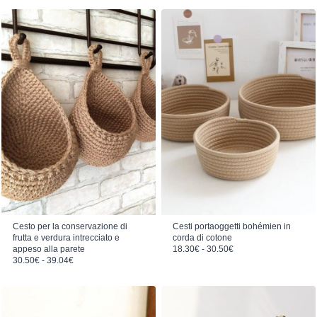
Cesto per la conservazione di
Cesti portaoggetti bohémien in
frutta e verdura intrecciato e
corda di cotone
Fascia di prezzo: da 18.30€ a 30.50€
appeso alla parete
18.30
€
-
30.50
€
Fascia di prezzo: da 30.50€ a 39.04€
30.50
€
-
39.04
€