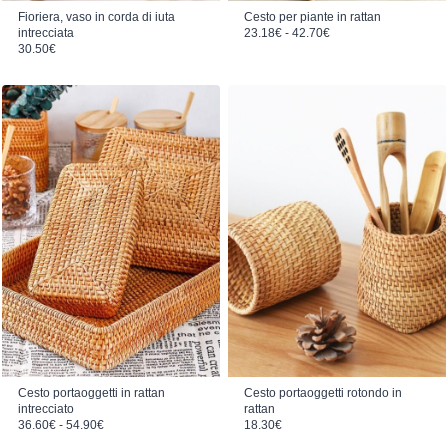
Fioriera, vaso in corda di iuta
Cesto per piante in rattan
Fascia di prezzo: da 23.18€ a 42.70€
intrecciata
23.18
€
-
42.70
€
30.50
€
Cesto portaoggetti in rattan
Cesto portaoggetti rotondo in
intrecciato
rattan
Fascia di prezzo: da 36.60€ a 54.90€
36.60
€
-
54.90
€
18.30
€