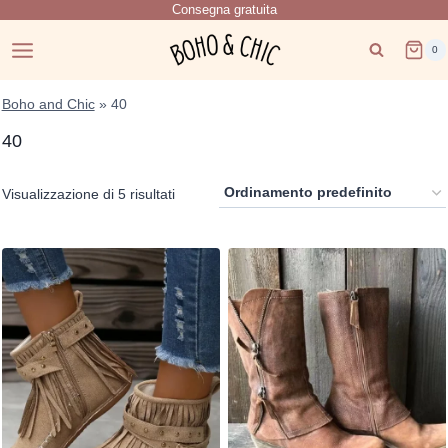
Consegna gratuita
Salta
al
0
contenuto
Boho and Chic
»
40
40
Visualizzazione di 5 risultati