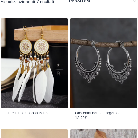
Popolarità
Visualizzazione di 7 risultati
Orecchini da sposa Boho
Orecchini boho in argento
18.29
€