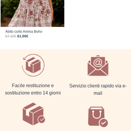
Abito corto Amina Boho
Il prezzo originale era: 67.10€.
Il prezzo attuale è: 61.00€.
67.10
€
61.00
€
Facile restituzione e
Servizio clienti rapido via e-
sostituzione entro 14 giorni
mail