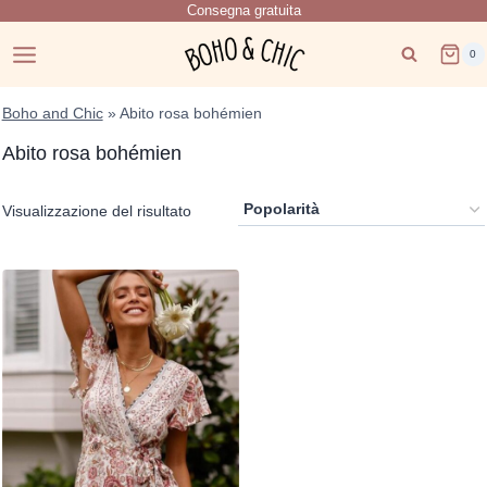
Consegna gratuita
Salta
al
0
contenuto
Boho and Chic
»
Abito rosa bohémien
Abito rosa bohémien
Visualizzazione del risultato